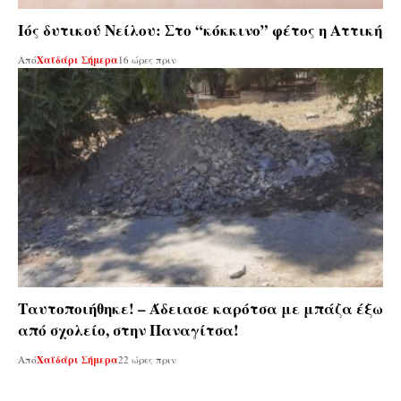
Ιός δυτικού Νείλου: Στο “κόκκινο” φέτος η Αττική
Από
Χαϊδάρι Σήμερα
16 ώρες πριν
Ταυτοποιήθηκε! – Άδειασε καρότσα με μπάζα έξω
από σχολείο, στην Παναγίτσα!
Από
Χαϊδάρι Σήμερα
22 ώρες πριν