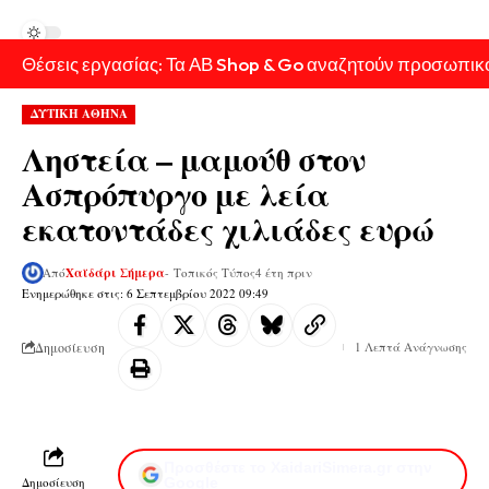
Θέσεις εργασίας: Τα ΑΒ Shop & Go αναζητούν προσωπικ
ΔΥΤΙΚΗ ΑΘΗΝΑ
Ληστεία – μαμούθ στον
Ασπρόπυργο με λεία
εκατοντάδες χιλιάδες ευρώ
Από
Χαϊδάρι Σήμερα
- Τοπικός Τύπος
4 έτη πριν
Ενημερώθηκε στις: 6 Σεπτεμβρίου 2022 09:49
Δημοσίευση
1 Λεπτά Ανάγνωσης
Προσθέστε το XaidariSimera.gr στην
Δημοσίευση
Google