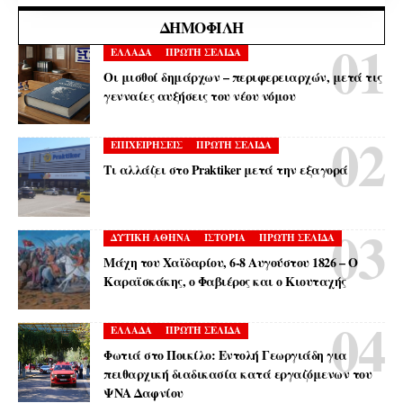
ΔΗΜΟΦΙΛΉ
ΕΛΛΑΔΑ
ΠΡΩΤΗ ΣΕΛΙΔΑ
Οι μισθοί δημάρχων – περιφερειαρχών, μετά τις
γενναίες αυξήσεις του νέου νόμου
ΕΠΙΧΕΙΡΗΣΕΙΣ
ΠΡΩΤΗ ΣΕΛΙΔΑ
Τι αλλάζει στο Praktiker μετά την εξαγορά
ΔΥΤΙΚΗ ΑΘΗΝΑ
ΙΣΤΟΡΙΑ
ΠΡΩΤΗ ΣΕΛΙΔΑ
Μάχη του Χαϊδαρίου, 6-8 Αυγούστου 1826 – Ο
Καραϊσκάκης, ο Φαβιέρος και ο Κιουταχής
ΕΛΛΑΔΑ
ΠΡΩΤΗ ΣΕΛΙΔΑ
Φωτιά στο Ποικίλο: Εντολή Γεωργιάδη για
πειθαρχική διαδικασία κατά εργαζόμενων του
ΨΝΑ Δαφνίου