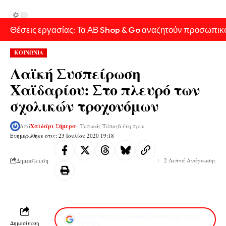
Θέσεις εργασίας: Τα ΑΒ Shop & Go αναζητούν προσωπικ
ΚΟΙΝΩΝΙΑ
Λαϊκή Συσπείρωση
Χαϊδαρίου: Στο πλευρό των
σχολικών τροχονόμων
Από
Χαϊδάρι Σήμερα
- Τοπικός Τύπος
6 έτη πριν
Ενημερώθηκε στις: 23 Ιουλίου 2020 19:18
Δημοσίευση
2 Λεπτά Ανάγνωσης
Προσθέστε το XaidariSimera.gr στην
Δημοσίευση
Google