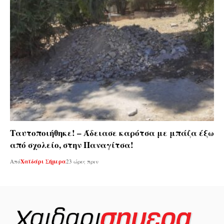
Ταυτοποιήθηκε! – Άδειασε καρότσα με μπάζα έξω
από σχολείο, στην Παναγίτσα!
Από
Χαϊδάρι Σήμερα
23 ώρες πριν