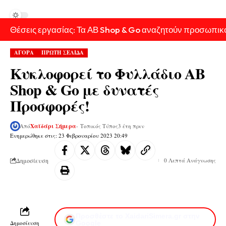
Θέσεις εργασίας: Τα ΑΒ Shop & Go αναζητούν προσωπικ
ΑΓΟΡΑ
ΠΡΩΤΗ ΣΕΛΙΔΑ
Κυκλοφορεί το Φυλλάδιο ΑΒ
Shop & Go με δυνατές
Προσφορές!
Από
Χαϊδάρι Σήμερα
- Τοπικός Τύπος
3 έτη πριν
Ενημερώθηκε στις: 23 Φεβρουαρίου 2023 20:49
Δημοσίευση
0 Λεπτά Ανάγνωσης
Προσθέστε το XaidariSimera.gr στην
Δημοσίευση
Google