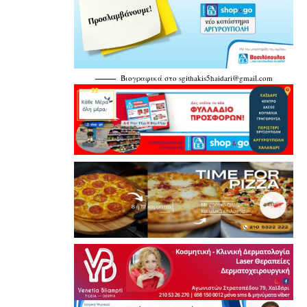
Βιογραφικά στο
sgithakis5haidari@gmail.com