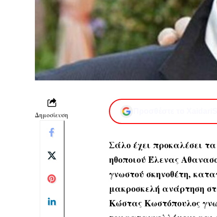
Προσθέστε το XaidariS
Δημοσίευση
Σάλο έχει προκαλέσει τα
ηθοποιού Έλενας Αθανασο
γνωστού σκηνοθέτη, κατα
μακροσκελή ανάρτηση στα
Κώστας Κωστόπουλος γνω