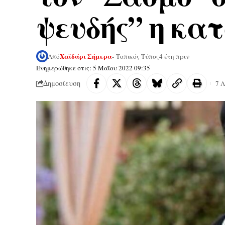
ψευδής” η κα
Χαϊδάρι Σήμερα
Από
- Τοπικός Τύπος
4 έτη πριν
Ενημερώθηκε στις: 5 Μαΐου 2022 09:35
Δημοσίευση
7 