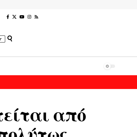
r
είται από
Απολύτως