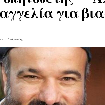
ταγγελία για βι
Λεπτά Ανάγνωσης