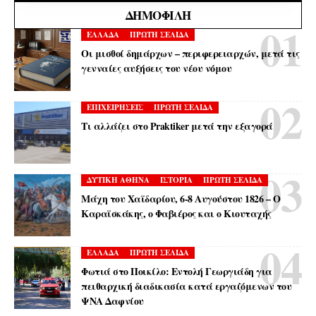
ΔΗΜΟΦΙΛΉ
ΕΛΛΑΔΑ
ΠΡΩΤΗ ΣΕΛΙΔΑ
Οι μισθοί δημάρχων – περιφερειαρχών, μετά τις
γενναίες αυξήσεις του νέου νόμου
ΕΠΙΧΕΙΡΗΣΕΙΣ
ΠΡΩΤΗ ΣΕΛΙΔΑ
Τι αλλάζει στο Praktiker μετά την εξαγορά
ΔΥΤΙΚΗ ΑΘΗΝΑ
ΙΣΤΟΡΙΑ
ΠΡΩΤΗ ΣΕΛΙΔΑ
Μάχη του Χαϊδαρίου, 6-8 Αυγούστου 1826 – Ο
Καραϊσκάκης, ο Φαβιέρος και ο Κιουταχής
ΕΛΛΑΔΑ
ΠΡΩΤΗ ΣΕΛΙΔΑ
Φωτιά στο Ποικίλο: Εντολή Γεωργιάδη για
πειθαρχική διαδικασία κατά εργαζόμενων του
ΨΝΑ Δαφνίου