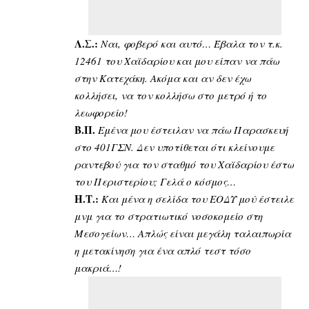
Λ.Σ.:
Ναι, φοβερό και αυτό… Έβαλα τον τ.κ.
12461 του Χαϊδαρίου και μου είπαν να πάω
στην Κατεχάκη. Ακόμα και αν δεν έχω
κολλήσει, να τον κολλήσω στο μετρό ή το
λεωφορείο!
Β.Π.
Εμένα μου έστειλαν να πάω Παρασκευή
στο 401ΓΣΝ. Δεν υποτίθεται ότι κλείνουμε
ραντεβού για τον σταθμό του Χαϊδαρίου έστω
του Περιστερίου; Γελά ο κόσμος…
Η.Τ.:
Και μένα η σελίδα του ΕΟΔΥ μού έστειλε
μνμ για το στρατιωτικό νοσοκομείο στη
Μεσογείων… Απλώς είναι μεγάλη ταλαιπωρία
η μετακίνηση για ένα απλό τεστ τόσο
μακριά…!