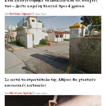
Έτσι ξαναγεννήθηκε το Ποικίλο από τις στάχτες
του – Δείτε καμένη πλαγιά πριν 4 χρόνια
Από
Χαϊδάρι Σήμερα
19 ώρες πριν
Σε αυτό το στρατόπεδο της Αθήνας θα χτιστούν
κοινωνικές κατοικίες
Από
Μενέλαος Χρόνης
22 ώρες πριν