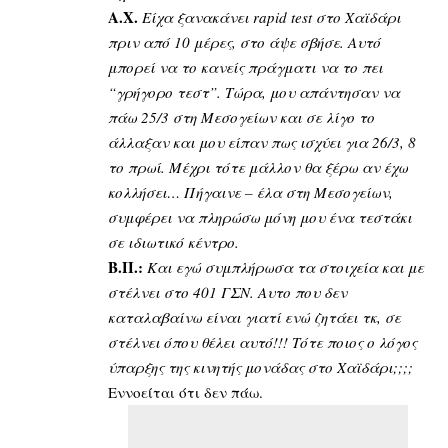
Α.Χ.
Είχα ξανακάνει rapid test στο Χαϊδάρι
πριν από 10 μέρες, στο άψε σβήσε. Αυτό
μπορεί να το κανείς πράγματι να το πει
“γρήγορο τεστ”. Τώρα, μου απάντησαν να
πάω 25/3 στη Μεσογείων και σε λίγο το
άλλαξαν και μου είπαν πως ισχύει για 26/3, 8
το πρωί. Μέχρι τότε μάλλον θα ξέρω αν έχω
κολλήσει… Πήγαινε – έλα στη Μεσογείων,
συμφέρει να πληρώσω μόνη μου ένα τεστάκι
σε ιδιωτικό κέντρο.
Β.Π.:
Και εγώ συμπλήρωσα τα στοιχεία και με
στέλνει στο 401 ΓΣΝ. Αυτο που δεν
καταλαβαίνω είναι γιατί ενώ ζητάει τκ, σε
στέλνει όπου θέλει αυτό!!! Τότε ποιος ο λόγος
ύπαρξης της κινητής μονάδας στο Χαϊδάρι;;;;
Εννοείται ότι δεν πάω.