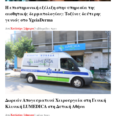
Η επιστημονική εξέλιξη στην υπηρεσία της
αισθητικής δερματολογίας: Tοξίνες δεύτερης
γενιάς στο YgeiaDerma
Από
Χαϊδάρι Σήμερα
3 εβδομάδες πριν
Δωρεάν Απογευματινά Χειρουργεία στη Γενική
Κλινική LUMEDICA στη Δυτική Αθήνα
Από
Χαϊδάρι Σήμερα
1 μήνα πριν