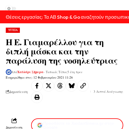
Θέσεις εργασίας: Τα ΑΒ Shop & Go αναζητούν προσωπικ
ΥΓΕΙΑ
Η Ε. Γιαμαρέλλου για τη
διπλή μάσκα και την
παράλυση της νοσηλεύτριας
Από
Χαϊδάρι Σήμερα
- Τοπικός Τύπος
5 έτη πριν
Ενημερώθηκε στις: 12 Φεβρουαρίου 2021 11:26
Δημοσίευση
3 Λεπτά Ανάγνωσης
Προσθέστε το XaidariSimera.gr στην
Δημοσίευση
Google