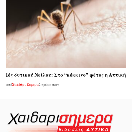
Ιός δυτικού Νείλου: Στο “κόκκινο” φέτος η Αττική
Από
Χαϊδάρι Σήμερα
2 ημέρες πριν