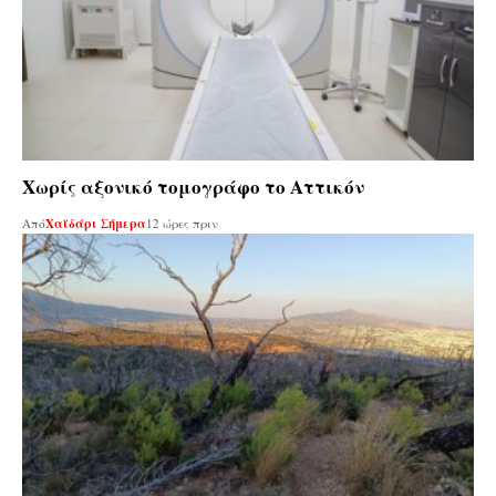
Χωρίς αξονικό τομογράφο το Αττικόν
Από
Χαϊδάρι Σήμερα
12 ώρες πριν