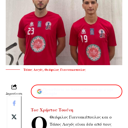
Τάσος Λαγός, Θεόφιλος Γιαννακοπουλος
Προσθέστε το XaidariSimera.gr στην
Δημοσίευση
Google
Του Χρήστου Τσούνη
Ο
Θεόφιλος Γιαννακόπουλος και ο
Τάσος Λαγός είναι δύο από τους