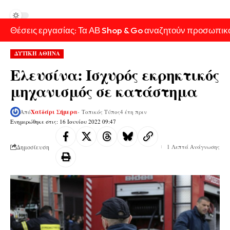
Θέσεις εργασίας: Τα ΑΒ Shop & Go αναζητούν προσωπικ
ΔΥΤΙΚΗ ΑΘΗΝΑ
Ελευσίνα: Ισχυρός εκρηκτικός
μηχανισμός σε κατάστημα
Από
Χαϊδάρι Σήμερα
- Τοπικός Τύπος
4 έτη πριν
Ενημερώθηκε στις: 16 Ιουνίου 2022 09:47
Δημοσίευση
1 Λεπτά Ανάγνωσης