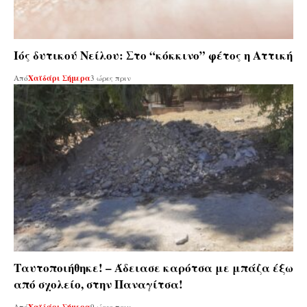
Ιός δυτικού Νείλου: Στο “κόκκινο” φέτος η Αττική
Από
Χαϊδάρι Σήμερα
3 ώρες πριν
Ταυτοποιήθηκε! – Άδειασε καρότσα με μπάζα έξω
από σχολείο, στην Παναγίτσα!
Από
9 ώρες πριν