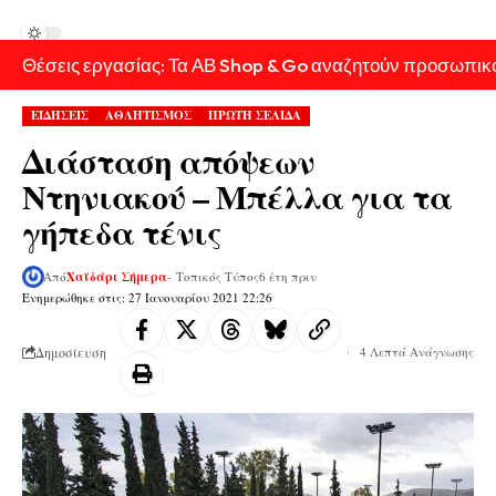
Θέσεις εργασίας: Τα ΑΒ Shop & Go αναζητούν προσωπικ
ΕΙΔΗΣΕΙΣ
ΑΘΛΗΤΙΣΜΟΣ
ΠΡΩΤΗ ΣΕΛΙΔΑ
Διάσταση απόψεων
Ντηνιακού – Μπέλλα για τα
γήπεδα τένις
Από
Χαϊδάρι Σήμερα
- Τοπικός Τύπος
6 έτη πριν
Ενημερώθηκε στις: 27 Ιανουαρίου 2021 22:26
Δημοσίευση
4 Λεπτά Ανάγνωσης