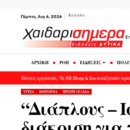
Αγγελίες
Πέμπτη, Αυγ 6, 2026
Ε
ΑΡΧΙΚΗ
ΡΟΗ
ΕΙΔΗΣΕΙΣ
ΠΟΛΙ
Θέσεις εργασίας: Τα ΑΒ Shop & Go αναζητούν πρ
ΥΓΕΙΑ
ΚΟΙΝΩΝΙΑ
ΠΡΩΤΗ ΣΕΛΙΔΑ
“Διάπλους – Ι
διάκριση για