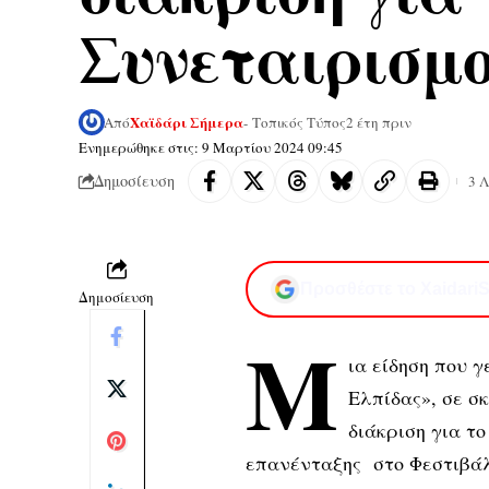
Συνεταιρισμ
Χαϊδάρι Σήμερα
Από
- Τοπικός Τύπος
2 έτη πριν
Ενημερώθηκε στις: 9 Μαρτίου 2024 09:45
Δημοσίευση
3 
Προσθέστε το XaidariS
Δημοσίευση
Μ
ια είδηση που γ
Ελπίδας», σε σ
διάκριση για τ
επανένταξης στο Φεστιβάλ