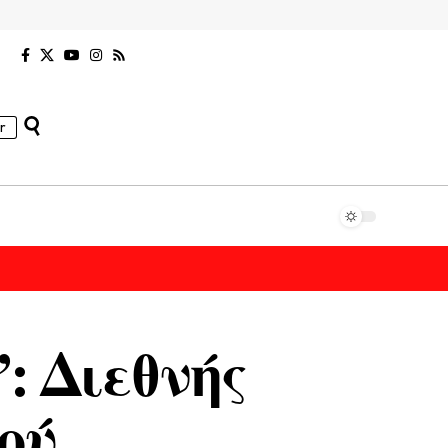
r
: Διεθνής
ού