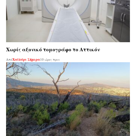
Χωρίς αξονικό τομογράφο το Αττικόν
Από
Χαϊδάρι Σήμερα
10 ώρες πριν