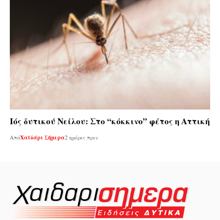
Ιός δυτικού Νείλου: Στο “κόκκινο” φέτος η Αττική
Από
Χαϊδάρι Σήμερα
2 ημέρες πριν