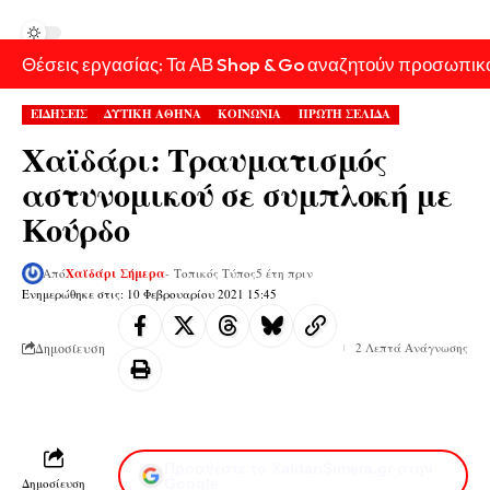
Θέσεις εργασίας: Τα ΑΒ Shop & Go αναζητούν προσωπικ
ΕΙΔΗΣΕΙΣ
ΔΥΤΙΚΗ ΑΘΗΝΑ
ΚΟΙΝΩΝΙΑ
ΠΡΩΤΗ ΣΕΛΙΔΑ
Χαϊδάρι: Τραυματισμός
αστυνομικού σε συμπλοκή με
Κούρδο
Από
Χαϊδάρι Σήμερα
- Τοπικός Τύπος
5 έτη πριν
Ενημερώθηκε στις: 10 Φεβρουαρίου 2021 15:45
Δημοσίευση
2 Λεπτά Ανάγνωσης
Προσθέστε το XaidariSimera.gr στην
Δημοσίευση
Google