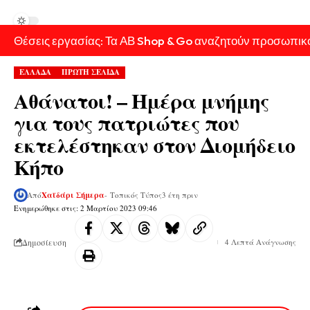
Θέσεις εργασίας: Τα ΑΒ Shop & Go αναζητούν προσωπικ
ΕΛΛΑΔΑ
ΠΡΩΤΗ ΣΕΛΙΔΑ
Αθάνατοι! – Ημέρα μνήμης
για τους πατριώτες που
εκτελέστηκαν στον Διομήδειο
Κήπο
Από
Χαϊδάρι Σήμερα
- Τοπικός Τύπος
3 έτη πριν
Ενημερώθηκε στις: 2 Μαρτίου 2023 09:46
Δημοσίευση
4 Λεπτά Ανάγνωσης