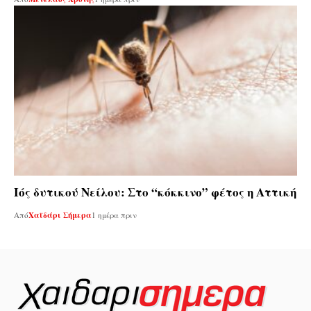
Ιός δυτικού Νείλου: Στο “κόκκινο” φέτος η Αττική
Από
Χαϊδάρι Σήμερα
1 ημέρα πριν