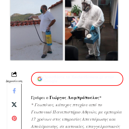
Προσθέστε το XaidariSimera.gr στην
Δημοσίευση
Google
Γιώργος Λαμπρόπουλος
Γράφει ο
*
*
Γεωπόνος, κάτοχος πτυχίου από το
Γεωπονικό Πανεπιστήμιο Αθηνών, με εμπειρία
17 χρόνων στις υπηρεσίες Απεντόμωσης και
Απολύμανσης, σε κατοικίες, επαγγελματικούς