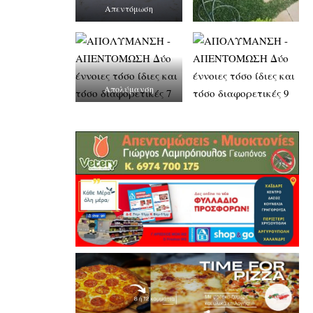
Απεντόμωση
Απολύμανση