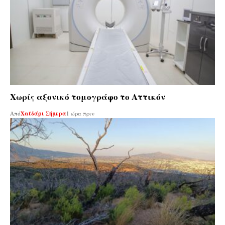
Χωρίς αξονικό τομογράφο το Αττικόν
Από
Χαϊδάρι Σήμερα
1 ώρα πριν