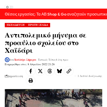
Θέσεις εργασίας: Τα ΑΒ Shop & Go αναζητούν προσωπικ
ΕΚΠΑΙΔΕΥΣΗ
ΠΡΩΤΗ ΣΕΛΙΔΑ
Αντιπολεμικό μήνυμα σε
προαύλιο σχολείου στο
Χαϊδάρι
Από
Χαϊδάρι Σήμερα
- Τοπικός Τύπος
4 έτη πριν
Ενημερώθηκε στις: 8 Απριλίου 2022 21:26
Δημοσίευση
1 Λεπτά Ανάγνωσης