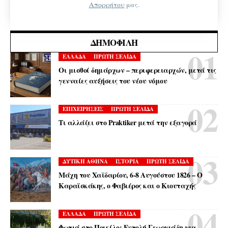
Απορρήτου
μας.
ΔΗΜΟΦΙΛΉ
ΕΛΛΑΔΑ
ΠΡΩΤΗ ΣΕΛΙΔΑ
Οι μισθοί δημάρχων – περιφερειαρχών, μετά τις
γενναίες αυξήσεις του νέου νόμου
ΕΠΙΧΕΙΡΗΣΕΙΣ
ΠΡΩΤΗ ΣΕΛΙΔΑ
Τι αλλάζει στο Praktiker μετά την εξαγορά
ΔΥΤΙΚΗ ΑΘΗΝΑ
ΙΣΤΟΡΙΑ
ΠΡΩΤΗ ΣΕΛΙΔΑ
Μάχη του Χαϊδαρίου, 6-8 Αυγούστου 1826 – Ο
Καραϊσκάκης, ο Φαβιέρος και ο Κιουταχής
ΕΛΛΑΔΑ
ΠΡΩΤΗ ΣΕΛΙΔΑ
Φωτιά στο Ποικίλο: Εντολή Γεωργιάδη για