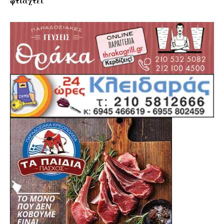
φτιαχτεί