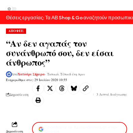
Θέσεις εργασίας: Τα ΑΒ Shop & Go αναζητούν προσωπικ
ΑΠΟΨΕΙΣ
“Αν δεν αγαπάς τον
συνάνθρωπό σου, δεν είσαι
άνθρωπος”
Από
Χαϊδάρι Σήμερα
- Τοπικός Τύπος
6 έτη πριν
Ενημερώθηκε στις: 29 Ιουλίου 2020 10:55
Δημοσίευση
3 Λεπτά Ανάγνωσης
Προσθέστε το XaidariSimera.gr στην
Δημοσίευση
Google